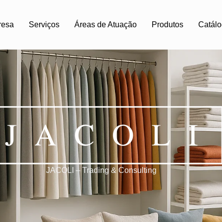
resa
Serviços
Áreas de Atuação
Produtos
Catálo
JACOLI – Trading & Consulting