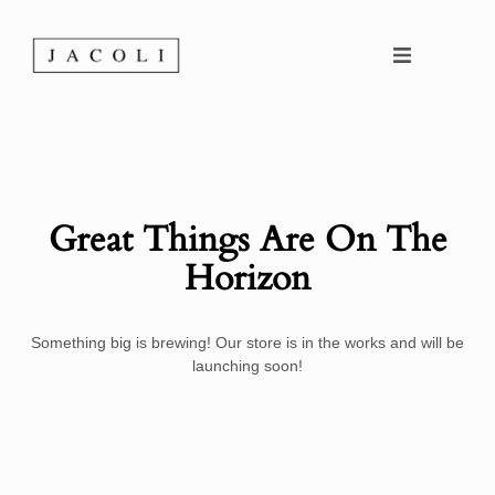
Página Inicial
Sobre a Empresa
Serviços
Great Things Are On The
Horizon
Áreas de Atuação
Produtos
Something big is brewing! Our store is in the works and will be
launching soon!
Catálogos e Flyers
Contactos